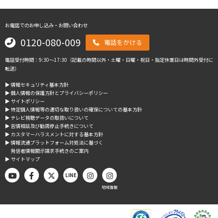
お電話でのお申し込み・お問い合わせ
0120-080-009
電話をかける
電話受付時間：9:30～17:30（記載の時間以外・土曜・日曜・祝日・指定休業日は時間外受付に
転送）
▶︎ 情報セキュリティ基本方針
▶︎ 個人情報の保護方針とプライバシーポリシー
▶︎ サイトポリシー
▶︎ 特定個人情報等の適切な取り扱いの確保についての基本方針
▶︎ テレビ視聴データの取扱いについて
▶︎ 苦情相談及び勧誘停止手続きについて
▶︎ カスタマーハラスメントに対する基本方針
▶︎ 情報流通プラットフォーム対処法に基づく
発信者情報開示請求手続きのご案内
▶︎ サイトマップ
LINE
地域情報