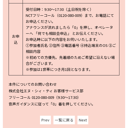
受付日時：9:30～17:30（土日祝を除く）
NCTフリーコール（0120-080-009）まで、お電話にて
お申込ください。
アナウンスが流れましたら「0」を押し、オペレータ
ーへ 「何でも相談会申込」 とお伝えください。
お申
お申込時に以下の内容をお伺いいたします。
込
①参加者氏名 ②住所 ③電話番号 ④持込端末のOS ⑤ご
相談内容
※初めての方優先。先着順のためご希望に沿えない場
合がございます。
※参加は1世帯につき月1回となります。
本件についてのお問い合わせ
株式会社エヌ・シィ・ティ お客様サービス部
フリーコール 0120-080-009（9:30～17:30）
音声ガイダンスに従って「0」番を押してください。
Prev
一覧に戻る
Next