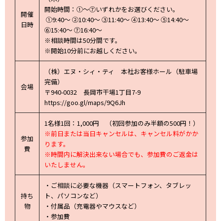
開始時間：①～⑦いずれかをお選びください。
開催
①9:40～ ②10:40～ ③11:40～ ④13:40～ ⑤14:40～
日時
⑥15:40～ ⑦16:40～
※相談時間は50分間です。
※開始10分前にお越しください。
（株）エヌ・シィ・ティ 本社お客様ホール（駐車場
完備）
会場
〒940-0032 長岡市干場1丁目7-9
https://goo.gl/maps/9Q6Jh
1名様1回：1,000円 （初回参加のみ半額の500円！）
※前日または当日キャンセルは、キャンセル料がかか
参加
ります。
費
※時間内に解決出来ない場合でも、参加費のご返金は
いたしません。
・ご相談に必要な機器（スマートフォン、タブレッ
持ち
ト、パソコンなど）
物
・付属品（充電器やマウスなど）
・参加費