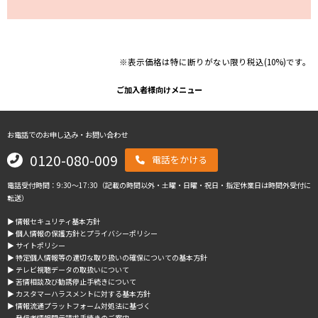
※表示価格は特に断りがない限り税込(10%)です。
ご加入者様向けメニュー
お電話でのお申し込み・お問い合わせ
0120-080-009
電話をかける
電話受付時間：9:30～17:30（記載の時間以外・土曜・日曜・祝日・指定休業日は時間外受付に
転送）
▶︎ 情報セキュリティ基本方針
▶︎ 個人情報の保護方針とプライバシーポリシー
▶︎ サイトポリシー
▶︎ 特定個人情報等の適切な取り扱いの確保についての基本方針
▶︎ テレビ視聴データの取扱いについて
▶︎ 苦情相談及び勧誘停止手続きについて
▶︎ カスタマーハラスメントに対する基本方針
▶︎ 情報流通プラットフォーム対処法に基づく
発信者情報開示請求手続きのご案内