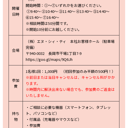
開始時間：①～⑦いずれかをお選びください。
開催
①9:40～ ②10:40～ ③11:40～ ④13:40～ ⑤14:40～
日時
⑥15:40～ ⑦16:40～
※相談時間は50分間です。
※開始10分前にお越しください。
（株）エヌ・シィ・ティ 本社お客様ホール（駐車場
完備）
会場
〒940-0032 長岡市干場1丁目7-9
https://goo.gl/maps/9Q6Jh
1名様1回：1,000円 （初回参加のみ半額の500円！）
※前日または当日キャンセルは、キャンセル料がかか
参加
ります。
費
※時間内に解決出来ない場合でも、参加費のご返金は
いたしません。
・ご相談に必要な機器（スマートフォン、タブレッ
持ち
ト、パソコンなど）
物
・付属品（充電器やマウスなど）
・参加費