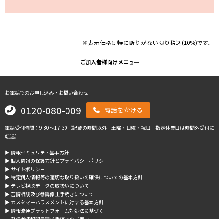
※表示価格は特に断りがない限り税込(10%)です。
ご加入者様向けメニュー
お電話でのお申し込み・お問い合わせ
0120-080-009
電話をかける
電話受付時間：9:30～17:30（記載の時間以外・土曜・日曜・祝日・指定休業日は時間外受付に
転送）
▶︎ 情報セキュリティ基本方針
▶︎ 個人情報の保護方針とプライバシーポリシー
▶︎ サイトポリシー
▶︎ 特定個人情報等の適切な取り扱いの確保についての基本方針
▶︎ テレビ視聴データの取扱いについて
▶︎ 苦情相談及び勧誘停止手続きについて
▶︎ カスタマーハラスメントに対する基本方針
▶︎ 情報流通プラットフォーム対処法に基づく
発信者情報開示請求手続きのご案内