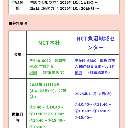
申込開
初めて参加の方：
2025年10月1日(水)～
始
2回目以降の方 ：
2025年10月20日(月)～
■募集要項
NCT魚沼地域セ
NCT本社
ンター
会場
〒940-0032 長岡市
〒949-6680 南魚沼市
干場1丁目7-9
六日町456-6 IEビル 1F
地図
（駐車場あり）
地図
（駐車場あり）
2025年 11月13日
(木)、22日(土)、27日
2025年 11月18日(火)
(木)
①10:40～ ②11:40～
①9:40～ ②10:40～
③13:40～ ④14:40～
③11:40～ ④13:40～
開催日
⑤15:40～
時
⑤14:40～ ⑥15:40～
⑦16:40～