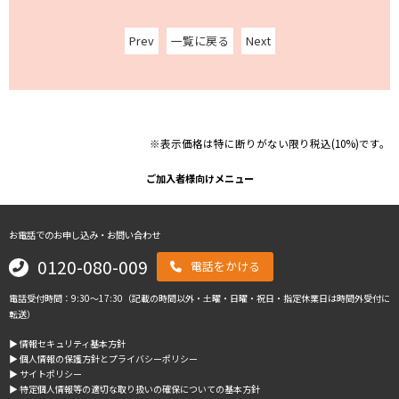
Prev
一覧に戻る
Next
※表示価格は特に断りがない限り税込(10%)です。
ご加入者様向けメニュー
お電話でのお申し込み・お問い合わせ
0120-080-009
電話をかける
電話受付時間：9:30～17:30（記載の時間以外・土曜・日曜・祝日・指定休業日は時間外受付に
転送）
▶︎ 情報セキュリティ基本方針
▶︎ 個人情報の保護方針とプライバシーポリシー
▶︎ サイトポリシー
▶︎ 特定個人情報等の適切な取り扱いの確保についての基本方針