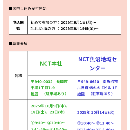
■お申し込み受付開始
申込開
初めて参加の方：
2025年9月1日(月)～
始
2回目以降の方 ：
2025年9月19日(金)～
■募集要項
NCT魚沼地域セ
NCT本社
ンター
会場
〒940-0032 長岡市
〒949-6680 南魚沼市
干場1丁目7-9
六日町456-6 IEビル 1F
地図
（駐車場あり）
地図
（駐車場あり）
2025年 10月9日(木)、
18日(土)、23日(木)
2025年 10月14日(火)
①9:40～ ②10:40～
①10:40～ ②11:40～
③11:40～ ④13:40～
③13:40～ ④14:40～