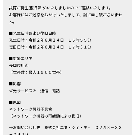
故障が発生(復旧済み)いたしましたのでご連絡いたします。
お客様にはご迷惑をおかけいたしまして、誠に申し訳ございませ
ん。
■発生日時および復旧日時
発生日時：令和２年８月２４日 １５時５５分
復旧日時：令和２年８月２４日 １７時３１分
■対象エリア
長岡市川西
（世帯数：最大１５００世帯）
■影響
≪光サービス≫ 通信 電話
■原因
ネットワーク機器不具合
（ネットワーク機器の再起動により復旧）
→お問い合わせ先 株式会社エヌ・シィ・ティ ０２５８－３３
－０９０９