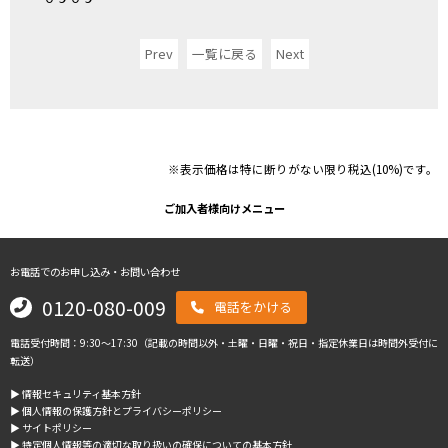
Prev
一覧に戻る
Next
※表示価格は特に断りがない限り税込(10%)です。
ご加入者様向けメニュー
お電話でのお申し込み・お問い合わせ
0120-080-009
電話をかける
電話受付時間：9:30～17:30（記載の時間以外・土曜・日曜・祝日・指定休業日は時間外受付に
転送）
▶︎ 情報セキュリティ基本方針
▶︎ 個人情報の保護方針とプライバシーポリシー
▶︎ サイトポリシー
▶︎ 特定個人情報等の適切な取り扱いの確保についての基本方針