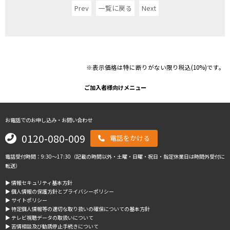
Prev
一覧に戻る
Next
※表示価格は特に断りがない限り税込(10%)です。
ご加入者様向けメニュー
お電話でのお申し込み・お問い合わせ
0120-080-009
電話をかける
電話受付時間：9:30～17:30（記載の時間以外・土曜・日曜・祝日・指定休業日は時間外受付に
転送）
▶︎ 情報セキュリティ基本方針
▶︎ 個人情報の保護方針とプライバシーポリシー
▶︎ サイトポリシー
▶︎ 特定個人情報等の適切な取り扱いの確保についての基本方針
▶︎ テレビ視聴データの取扱いについて
▶︎ 苦情相談及び勧誘停止手続きについて