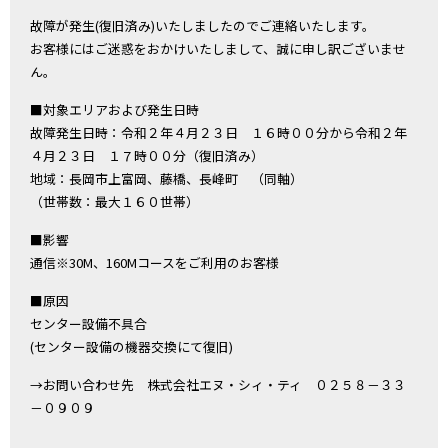
故障が発生(復旧済み)いたしましたのでご連絡いたします。
お客様にはご迷惑をおかけいたしまして、誠に申し訳ございませ
ん。
■対象エリアおよび発生日時
故障発生日時：令和２年４月２３日 １６時００分から令和２年
４月２３日 １７時００分（復旧済み）
地域：長岡市上富岡、藤橋、長峰町 （同軸）
（世帯数：最大１６０世帯）
■影響
通信※30M、160Mコースをご利用のお客様
■原因
センター設備不具合
(センター設備の機器交換にて復旧)
→お問い合わせ先 株式会社エヌ・シィ・ティ ０２５８－３３
－０９０９