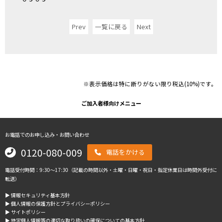
Prev
一覧に戻る
Next
※表示価格は特に断りがない限り税込(10%)です。
ご加入者様向けメニュー
お電話でのお申し込み・お問い合わせ
0120-080-009
電話をかける
電話受付時間：9:30～17:30（記載の時間以外・土曜・日曜・祝日・指定休業日は時間外受付に
転送）
▶︎ 情報セキュリティ基本方針
▶︎ 個人情報の保護方針とプライバシーポリシー
▶︎ サイトポリシー
▶︎ 特定個人情報等の適切な取り扱いの確保についての基本方針