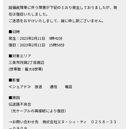
設備故障等に伴う障害が下記のとおり発生しておりましたが、現
在は復旧いたしました。
ご迷惑をおかけいたしまして、誠に申し訳ございません。
■日時
発生：2023年2月11日 9時42分
復旧：2023年2月11日 15時50分
■対象エリア
三条市月岡2丁目周辺
(世帯数：最大8世帯)
■影響
≪シェアド≫ 放送 通信 電話
■原因
伝送路不具合
（光ケーブルの再接続により復旧）
→お問い合わせ先 株式会社エヌ・シィ・ティ ０２５８－３３
－０９０９