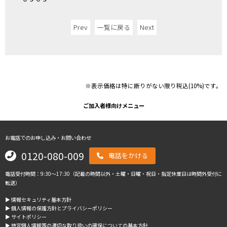
Prev
一覧に戻る
Next
※表示価格は特に断りがない限り税込(10%)です。
ご加入者様向けメニュー
お電話でのお申し込み・お問い合わせ
0120-080-009
電話をかける
電話受付時間：9:30～17:30（記載の時間以外・土曜・日曜・祝日・指定休業日は時間外受付に
転送）
▶︎ 情報セキュリティ基本方針
▶︎ 個人情報の保護方針とプライバシーポリシー
▶︎ サイトポリシー
▶︎ 特定個人情報等の適切な取り扱いの確保についての基本方針