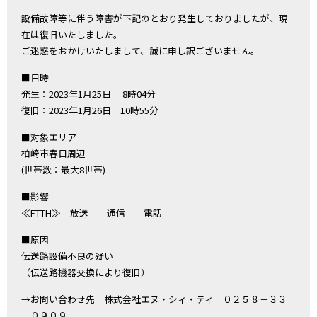
設備故障等に伴う障害が下記のとおり発生しておりましたが、現
在は復旧いたしました。
ご迷惑をおかけいたしまして、誠に申し訳ございません。
■日時
発生：2023年1月25日 8時04分
復旧：2023年1月26日 10時55分
■対象エリア
柏崎市春日周辺
(世帯数：最大8世帯)
■影響
≪FTTH≫ 放送 通信 電話
■原因
伝送路設備不良の疑い
（伝送路機器交換により復旧）
→お問い合わせ先 株式会社エヌ・シィ・ティ ０２５８－３３
－０９０９