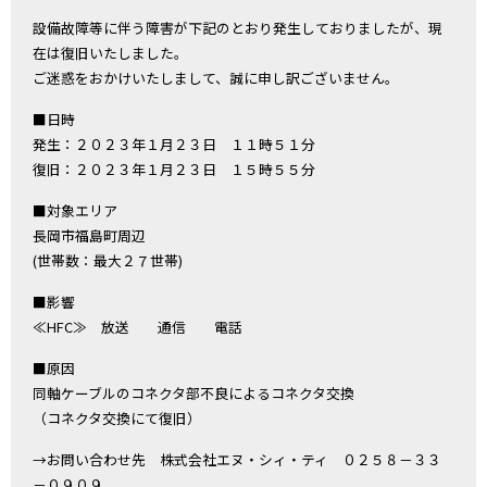
設備故障等に伴う障害が下記のとおり発生しておりましたが、現
在は復旧いたしました。
ご迷惑をおかけいたしまして、誠に申し訳ございません。
■日時
発生：２０２３年１月２３日 １１時５１分
復旧：２０２３年１月２３日 １５時５５分
■対象エリア
長岡市福島町周辺
(世帯数：最大２７世帯)
■影響
≪HFC≫ 放送 通信 電話
■原因
同軸ケーブルのコネクタ部不良によるコネクタ交換
（コネクタ交換にて復旧）
→お問い合わせ先 株式会社エヌ・シィ・ティ ０２５８－３３
－０９０９