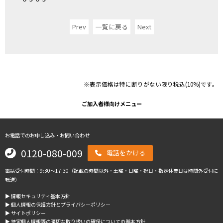
Prev
一覧に戻る
Next
※表示価格は特に断りがない限り税込(10%)です。
ご加入者様向けメニュー
お電話でのお申し込み・お問い合わせ
0120-080-009
電話をかける
電話受付時間：9:30～17:30（記載の時間以外・土曜・日曜・祝日・指定休業日は時間外受付に
転送）
▶︎ 情報セキュリティ基本方針
▶︎ 個人情報の保護方針とプライバシーポリシー
▶︎ サイトポリシー
▶︎ 特定個人情報等の適切な取り扱いの確保についての基本方針