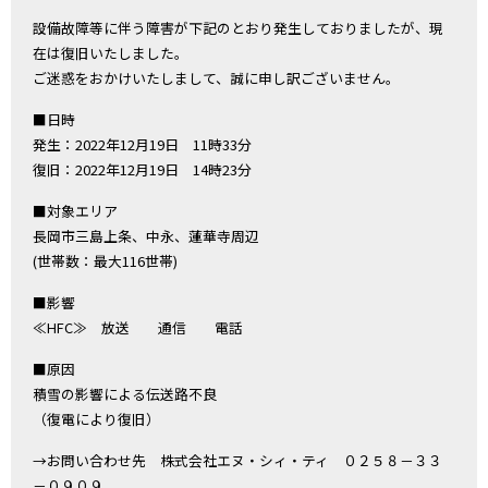
設備故障等に伴う障害が下記のとおり発生しておりましたが、現
在は復旧いたしました。
ご迷惑をおかけいたしまして、誠に申し訳ございません。
■日時
発生：2022年12月19日 11時33分
復旧：2022年12月19日 14時23分
■対象エリア
長岡市三島上条、中永、蓮華寺周辺
(世帯数：最大116世帯)
■影響
≪HFC≫ 放送 通信 電話
■原因
積雪の影響による伝送路不良
（復電により復旧）
→お問い合わせ先 株式会社エヌ・シィ・ティ ０２５８－３３
－０９０９