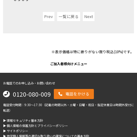
Prev
一覧に戻る
Next
※表示価格は特に断りがない限り税込(10%)です。
ご加入者様向けメニュー
お電話でのお申し込み・お問い合わせ
0120-080-009
電話をかける
電話受付時間：9:30～17:30（記載の時間以外・土曜・日曜・祝日・指定休業日は時間外受付に
転送）
▶︎ 情報セキュリティ基本方針
▶︎ 個人情報の保護方針とプライバシーポリシー
▶︎ サイトポリシー
▶︎ 特定個人情報等の適切な取り扱いの確保についての基本方針