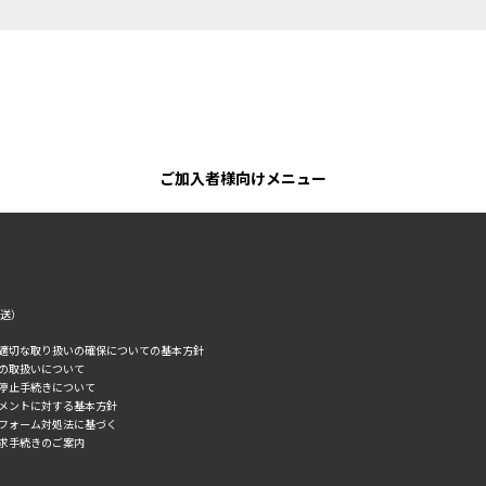
ご加入者様向けメニュー
転送）
の適切な取り扱いの確保についての基本方針
タの取扱いについて
誘停止手続きについて
スメントに対する基本方針
トフォーム対処法に基づく
求手続きのご案内