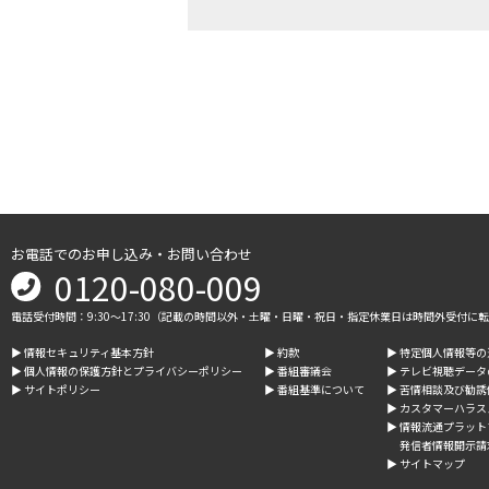
お電話でのお申し込み・お問い合わせ
0120-080-009
電話受付時間：9:30～17:30（記載の時間以外・土曜・日曜・祝日・指定休業日は時間外受付に
▶︎ 情報セキュリティ基本方針
▶︎ 約款
▶︎ 特定個人情報等
▶︎ 個人情報の保護方針とプライバシーポリシー
▶︎ 番組審議会
▶︎ テレビ視聴デー
▶︎ サイトポリシー
▶︎ 番組基準について
▶︎ 苦情相談及び勧
▶︎ カスタマーハラ
▶︎ 情報流通プラッ
発信者情報開示請
▶︎ サイトマップ