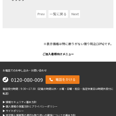
Prev
一覧に戻る
Next
※表示価格は特に断りがない限り税込(10%)です。
ご加入者様向けメニュー
お電話でのお申し込み・お問い合わせ
0120-080-009
電話をかける
電話受付時間：9:30～17:30（記載の時間以外・土曜・日曜・祝日・指定休業日は時間外受付に
転送）
▶︎ 情報セキュリティ基本方針
▶︎ 個人情報の保護方針とプライバシーポリシー
▶︎ サイトポリシー
▶︎ 特定個人情報等の適切な取り扱いの確保についての基本方針