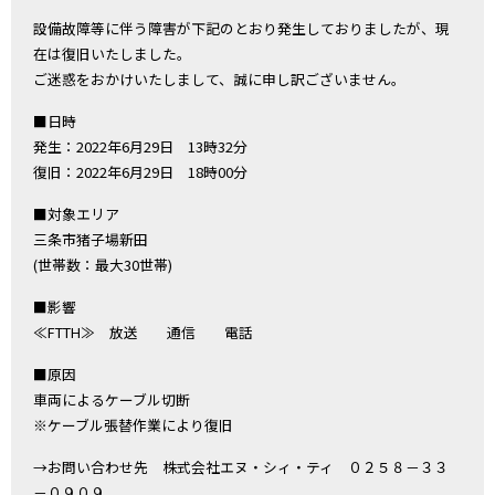
設備故障等に伴う障害が下記のとおり発生しておりましたが、現
在は復旧いたしました。
ご迷惑をおかけいたしまして、誠に申し訳ございません。
■日時
発生：2022年6月29日 13時32分
復旧：2022年6月29日 18時00分
■対象エリア
三条市猪子場新田
(世帯数：最大30世帯)
■影響
≪FTTH≫ 放送 通信 電話
■原因
車両によるケーブル切断
※ケーブル張替作業により復旧
→お問い合わせ先 株式会社エヌ・シィ・ティ ０２５８－３３
－０９０９