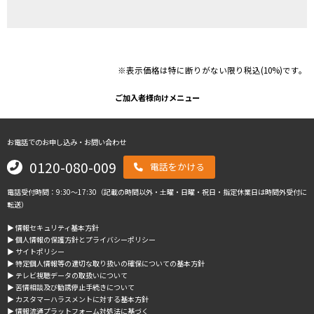
※表示価格は特に断りがない限り税込(10%)です。
ご加入者様向けメニュー
お電話でのお申し込み・お問い合わせ
0120-080-009
電話をかける
電話受付時間：9:30～17:30（記載の時間以外・土曜・日曜・祝日・指定休業日は時間外受付に
転送）
▶︎ 情報セキュリティ基本方針
▶︎ 個人情報の保護方針とプライバシーポリシー
▶︎ サイトポリシー
▶︎ 特定個人情報等の適切な取り扱いの確保についての基本方針
▶︎ テレビ視聴データの取扱いについて
▶︎ 苦情相談及び勧誘停止手続きについて
▶︎ カスタマーハラスメントに対する基本方針
▶︎ 情報流通プラットフォーム対処法に基づく