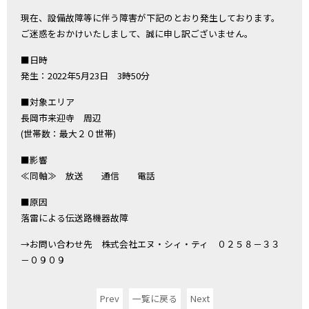
現在、設備故障等に伴う障害が下記のとおり発生しております。
ご迷惑をおかけいたしまして、誠に申し訳ございません。
■日時
発生：2022年5月23日 3時50分
■対象エリア
長岡市来迎寺 周辺
(世帯数：最大２０世帯)
■影響
≪同軸≫ 放送 通信 電話
■原因
落雷による伝送路機器故障
→お問い合わせ先 株式会社エヌ・シィ・ティ ０２５８－３３
－０９０９
Prev
一覧に戻る
Next