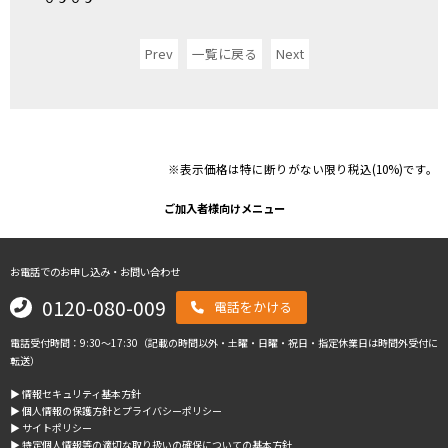
Prev
一覧に戻る
Next
※表示価格は特に断りがない限り税込(10%)です。
ご加入者様向けメニュー
お電話でのお申し込み・お問い合わせ
0120-080-009
電話をかける
電話受付時間：9:30～17:30（記載の時間以外・土曜・日曜・祝日・指定休業日は時間外受付に
転送）
▶︎ 情報セキュリティ基本方針
▶︎ 個人情報の保護方針とプライバシーポリシー
▶︎ サイトポリシー
▶︎ 特定個人情報等の適切な取り扱いの確保についての基本方針