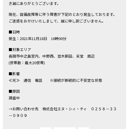
き誠にありがとうございます。
現在、設備故障等に伴う障害が下記のとおり発生しております。
ご迷惑をおかけいたしまして、誠に申し訳ございません。
■日時
発生：2021年11月18日 16時00分
■対象エリア
長岡市中之島宮内、中野西、並木新田、末宝 周辺
(世帯数：最大20世帯)
■影響
≪光≫ 通信 電話 ※接続が断続的に不安定な状態
■原因
調査中
→お問い合わせ先 株式会社エヌ・シィ・ティ ０２５８－３３
－０９０９