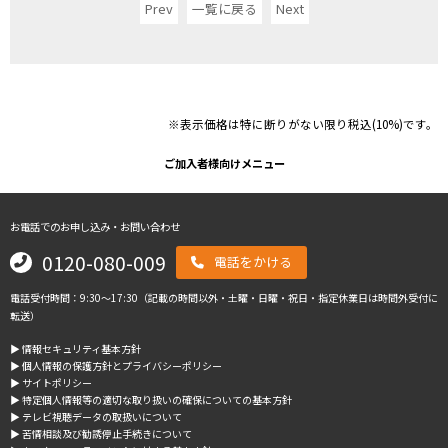
Prev
一覧に戻る
Next
※表示価格は特に断りがない限り税込(10%)です。
ご加入者様向けメニュー
お電話でのお申し込み・お問い合わせ
0120-080-009
電話をかける
電話受付時間：9:30～17:30（記載の時間以外・土曜・日曜・祝日・指定休業日は時間外受付に
転送）
▶︎ 情報セキュリティ基本方針
▶︎ 個人情報の保護方針とプライバシーポリシー
▶︎ サイトポリシー
▶︎ 特定個人情報等の適切な取り扱いの確保についての基本方針
▶︎ テレビ視聴データの取扱いについて
▶︎ 苦情相談及び勧誘停止手続きについて