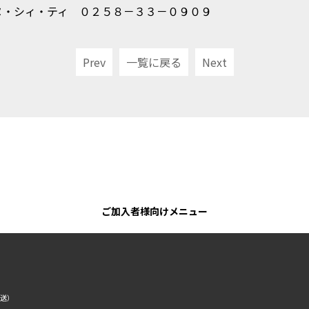
ヌ・シィ・ティ ０２５８－３３－０９０９
Prev
一覧に戻る
Next
ご加入者様向けメニュー
転送）