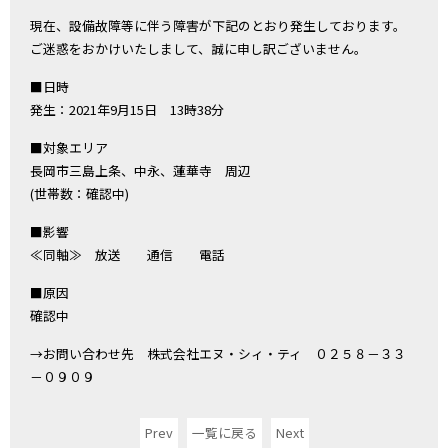
現在、設備故障等に伴う障害が下記のとおり発生しております。
ご迷惑をおかけいたしまして、誠に申し訳ございません。
■日時
発生：2021年9月15日 13時38分
■対象エリア
長岡市三島上条、中永、蓮華寺 周辺
(世帯数：確認中)
■影響
≪同軸≫ 放送 通信 電話
■原因
確認中
→お問い合わせ先 株式会社エヌ・シィ・ティ ０２５８－３３
－０９０９
Prev
一覧に戻る
Next