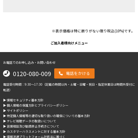
※表示価格は特に断りがない限り税込(10%)です。
ご加入者様向けメニュー
お電話でのお申し込み・お問い合わせ
0120-080-009
電話をかける
電話受付時間：9:30～17:30（記載の時間以外・土曜・日曜・祝日・指定休業日は時間外受付に
転送）
▶︎ 情報セキュリティ基本方針
▶︎ 個人情報の保護方針とプライバシーポリシー
▶︎ サイトポリシー
▶︎ 特定個人情報等の適切な取り扱いの確保についての基本方針
▶︎ テレビ視聴データの取扱いについて
▶︎ 苦情相談及び勧誘停止手続きについて
▶︎ カスタマーハラスメントに対する基本方針
▶︎ 情報流通プラットフォーム対処法に基づく