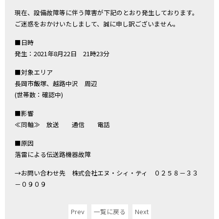
現在、設備故障等に伴う障害が下記のとおり発生しております。
ご迷惑をおかけいたしまして、誠に申し訳ございません。
■日時
発生：2021年8月22日 21時23分
■対象エリア
長岡市飯塚、越路中沢 周辺
(世帯数：確認中)
■影響
≪同軸≫ 放送 通信 電話
■原因
落雷による伝送路機器故障
→お問い合わせ先 株式会社エヌ・シィ・ティ ０２５８－３３
－０９０９
Prev
一覧に戻る
Next