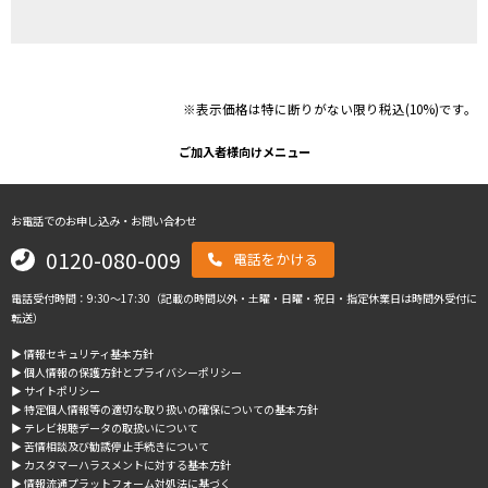
※表示価格は特に断りがない限り税込(10%)です。
ご加入者様向けメニュー
お電話でのお申し込み・お問い合わせ
0120-080-009
電話をかける
電話受付時間：9:30～17:30（記載の時間以外・土曜・日曜・祝日・指定休業日は時間外受付に
転送）
▶︎ 情報セキュリティ基本方針
▶︎ 個人情報の保護方針とプライバシーポリシー
▶︎ サイトポリシー
▶︎ 特定個人情報等の適切な取り扱いの確保についての基本方針
▶︎ テレビ視聴データの取扱いについて
▶︎ 苦情相談及び勧誘停止手続きについて
▶︎ カスタマーハラスメントに対する基本方針
▶︎ 情報流通プラットフォーム対処法に基づく