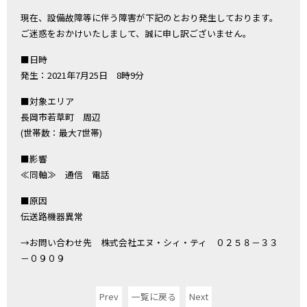
現在、設備故障等に伴う障害が下記のとおり発生しております。
ご迷惑をおかけいたしまして、誠に申し訳ございません。
■日時
発生：2021年7月25日 8時9分
■対象エリア
長岡市若草町 周辺
(世帯数：最大7世帯)
■影響
≪同軸≫ 通信 電話
■原因
伝送路機器異常
→お問い合わせ先 株式会社エヌ・シィ・ティ ０２５８－３３
－０９０９
Prev
一覧に戻る
Next