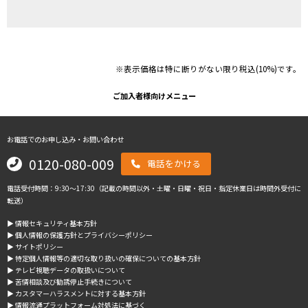
※表示価格は特に断りがない限り税込(10%)です。
ご加入者様向けメニュー
お電話でのお申し込み・お問い合わせ
0120-080-009
電話をかける
電話受付時間：9:30～17:30（記載の時間以外・土曜・日曜・祝日・指定休業日は時間外受付に
転送）
▶︎ 情報セキュリティ基本方針
▶︎ 個人情報の保護方針とプライバシーポリシー
▶︎ サイトポリシー
▶︎ 特定個人情報等の適切な取り扱いの確保についての基本方針
▶︎ テレビ視聴データの取扱いについて
▶︎ 苦情相談及び勧誘停止手続きについて
▶︎ カスタマーハラスメントに対する基本方針
▶︎ 情報流通プラットフォーム対処法に基づく