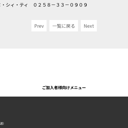
ヌ・シィ・ティ ０２５８－３３－０９０９
Prev
一覧に戻る
Next
ご加入者様向けメニュー
転送）