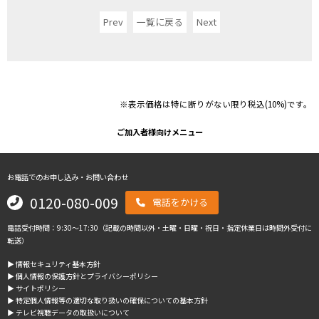
Prev
一覧に戻る
Next
※表示価格は特に断りがない限り税込(10%)です。
ご加入者様向けメニュー
お電話でのお申し込み・お問い合わせ
0120-080-009
電話をかける
電話受付時間：9:30～17:30（記載の時間以外・土曜・日曜・祝日・指定休業日は時間外受付に
転送）
▶︎ 情報セキュリティ基本方針
▶︎ 個人情報の保護方針とプライバシーポリシー
▶︎ サイトポリシー
▶︎ 特定個人情報等の適切な取り扱いの確保についての基本方針
▶︎ テレビ視聴データの取扱いについて