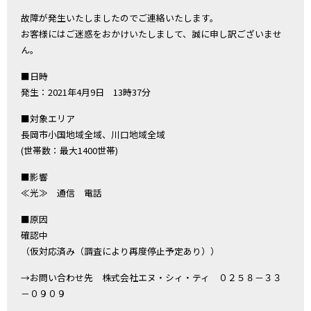
故障が発生いたしましたのでご連絡いたします。
お客様にはご迷惑をおかけいたしまして、誠に申し訳ございませ
ん。
■日時
発生：2021年4月9日 13時37分
■対象エリア
長岡市小国地域全域、川口地域全域
(世帯数：最大1400世帯)
■影響
≪光≫ 通信 電話
■原因
確認中
（仮対応済み（調査により再度停止予定あり））
→お問い合わせ先 株式会社エヌ・シィ・ティ ０２５８－３３
－０９０９