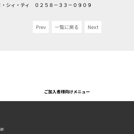
ヌ・シィ・ティ ０２５８－３３－０９０９
Prev
一覧に戻る
Next
ご加入者様向けメニュー
転送）