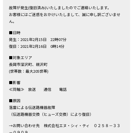
故障が発生(復旧済み)いたしましたのでご連絡いたします。
お客様にはご迷惑をおかけいたしまして、誠に申し訳ございませ
ん。
■日時
発生：2021年2月15日 22時07分
復旧：2021年2月16日 0時14分
■対象エリア
長岡市深沢町、親沢町
(世帯数：最大205世帯)
■影響
≪同軸≫ 放送 通信 電話
■原因
落雷による伝送路機器故障
（伝送路機器交換（ヒューズ交換）により復旧）
→お問い合わせ先 株式会社エヌ・シィ・ティ ０２５８－３３
－０９０９