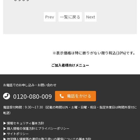
Prev
一覧に戻る
Next
※表示価格は特に断りがない限り税込(10%)です。
ご加入者様向けメニュー
お電話でのお申し込み・お問い合わせ
0120-080-009
電話をかける
電話受付時間：9:30～17:30（記載の時間以外・土曜・日曜・祝日・指定休業日は時間外受付に
転送）
▶︎ 情報セキュリティ基本方針
▶︎ 個人情報の保護方針とプライバシーポリシー
▶︎ サイトポリシー
▶︎ 特定個人情報等の適切な取り扱いの確保についての基本方針