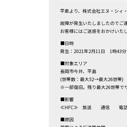
平素より、株式会社エヌ・シィ・
故障が発生いたしましたのでご
お客様にはご迷惑をおかけいた
■日時
発生：2021年2月11日 1時43分
■対象エリア
長岡市今井、平島
(世帯数：最大52→最大26世帯)
※一部復旧。残り最大26世帯で
■影響
≪HFC≫ 放送 通
■原因