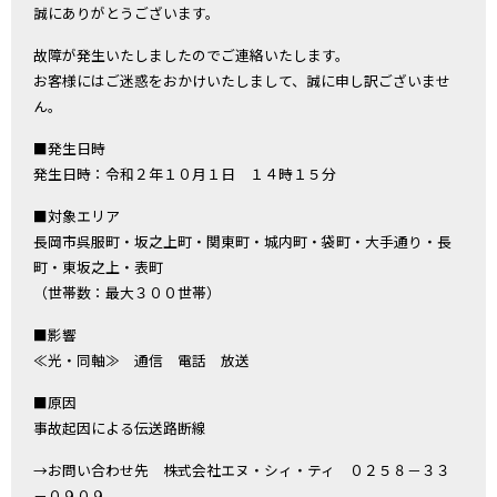
誠にありがとうございます。
故障が発生いたしましたのでご連絡いたします。
お客様にはご迷惑をおかけいたしまして、誠に申し訳ございませ
ん。
■発生日時
発生日時：令和２年１０月１日 １４時１５分
■対象エリア
長岡市呉服町・坂之上町・関東町・城内町・袋町・大手通り・長
町・東坂之上・表町
（世帯数：最大３００世帯）
■影響
≪光・同軸≫ 通信 電話 放送
■原因
事故起因による伝送路断線
→お問い合わせ先 株式会社エヌ・シィ・ティ ０２５８－３３
－０９０９