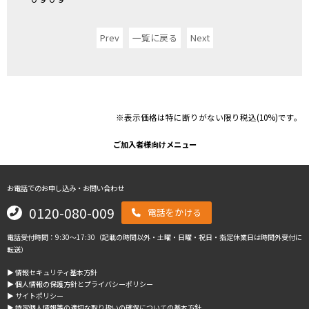
Prev
一覧に戻る
Next
※表示価格は特に断りがない限り税込(10%)です。
ご加入者様向けメニュー
お電話でのお申し込み・お問い合わせ
0120-080-009
電話をかける
電話受付時間：9:30～17:30（記載の時間以外・土曜・日曜・祝日・指定休業日は時間外受付に
転送）
▶︎ 情報セキュリティ基本方針
▶︎ 個人情報の保護方針とプライバシーポリシー
▶︎ サイトポリシー
▶︎ 特定個人情報等の適切な取り扱いの確保についての基本方針