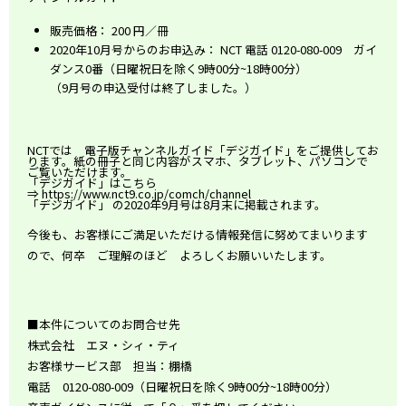
販売価格： 200 円／冊
2020年10月号からのお申込み： NCT 電話 0120-080-009 ガイ
ダンス0番（日曜祝日を除く9時00分~18時00分）
（9月号の申込受付は終了しました。）
NCTでは 電子版チャンネルガイド「デジガイド」をご提供してお
ります。紙の冊子と同じ内容がスマホ、タブレット、パソコンで
ご覧いただけます。
「デジガイド」はこちら
⇒
https://www.nct9.co.jp/comch/channel
「デジガイド」 の2020年9月号は8月末に掲載されます。
今後も、お客様にご満足いただける情報発信に努めてまいります
ので、何卒 ご理解のほど よろしくお願いいたします。
■本件についてのお問合せ先
株式会社 エヌ・シィ・ティ
お客様サービス部 担当：棚橋
電話 0120-080-009（日曜祝日を除く9時00分~18時00分）