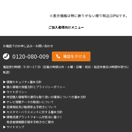
※表示価格は特に断りがない限り税込(10%)です。
ご加入者様向けメニュー
お電話でのお申し込み・お問い合わせ
0120-080-009
電話をかける
電話受付時間：9:30～17:30（記載の時間以外・土曜・日曜・祝日・指定休業日は時間外受付に
転送）
▶︎ 情報セキュリティ基本方針
▶︎ 個人情報の保護方針とプライバシーポリシー
▶︎ サイトポリシー
▶︎ 特定個人情報等の適切な取り扱いの確保についての基本方針
▶︎ テレビ視聴データの取扱いについて
▶︎ 苦情相談及び勧誘停止手続きについて
▶︎ カスタマーハラスメントに対する基本方針
▶︎ 情報流通プラットフォーム対処法に基づく
発信者情報開示請求手続きのご案内
▶︎ サイトマップ