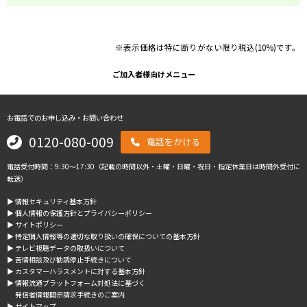
※表示価格は特に断りがない限り税込(10%)です。
ご加入者様向けメニュー
お電話でのお申し込み・お問い合わせ
0120-080-009
電話をかける
電話受付時間：9:30～17:30（記載の時間以外・土曜・日曜・祝日・指定休業日は時間外受付に
転送）
▶︎ 情報セキュリティ基本方針
▶︎ 個人情報の保護方針とプライバシーポリシー
▶︎ サイトポリシー
▶︎ 特定個人情報等の適切な取り扱いの確保についての基本方針
▶︎ テレビ視聴データの取扱いについて
▶︎ 苦情相談及び勧誘停止手続きについて
▶︎ カスタマーハラスメントに対する基本方針
▶︎ 情報流通プラットフォーム対処法に基づく
発信者情報開示請求手続きのご案内
▶︎ サイトマップ