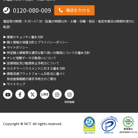
0120-080-009
電話をかける
電話受付時間：9:30～17:30（記載の時間以外・土曜・日曜・祝日・指定休業日は時間外受付に
転送）
▶︎ 情報セキュリティ基本方針
▶︎ 個人情報の保護方針とプライバシーポリシー
▶︎ サイトポリシー
▶︎ 特定個人情報等の適切な取り扱いの確保についての基本方針
▶︎ テレビ視聴データの取扱いについて
▶︎ 苦情相談及び勧誘停止手続きについて
▶︎ カスタマーハラスメントに対する基本方針
▶︎ 情報流通プラットフォーム対処法に基づく
発信者情報開示請求手続きのご案内
▶︎ サイトマップ
LINE
地域情報
Copyright © NCT. All rights reserved.