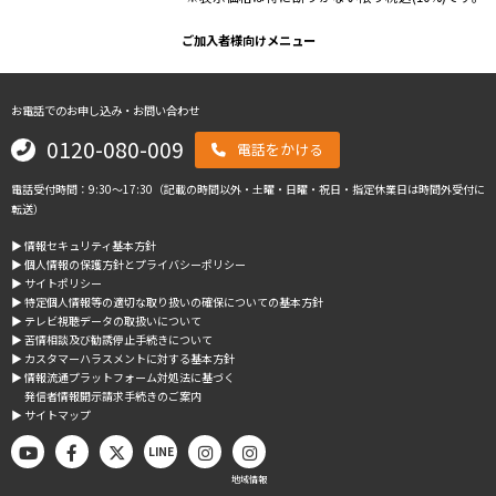
ご加入者様向けメニュー
お電話でのお申し込み・お問い合わせ
0120-080-009
電話をかける
電話受付時間：9:30～17:30（記載の時間以外・土曜・日曜・祝日・指定休業日は時間外受付に
転送）
▶︎ 情報セキュリティ基本方針
▶︎ 個人情報の保護方針とプライバシーポリシー
▶︎ サイトポリシー
▶︎ 特定個人情報等の適切な取り扱いの確保についての基本方針
▶︎ テレビ視聴データの取扱いについて
▶︎ 苦情相談及び勧誘停止手続きについて
▶︎ カスタマーハラスメントに対する基本方針
▶︎ 情報流通プラットフォーム対処法に基づく
発信者情報開示請求手続きのご案内
▶︎ サイトマップ
LINE
地域情報