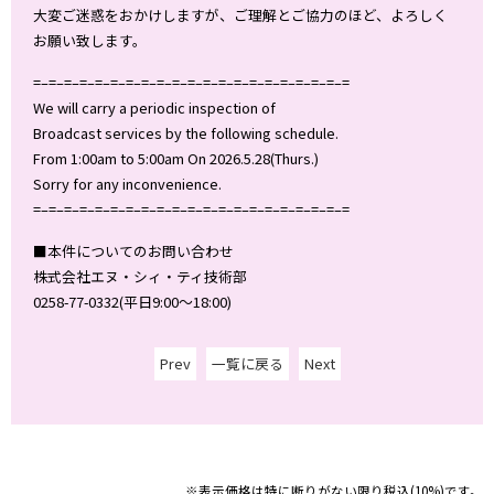
大変ご迷惑をおかけしますが、ご理解とご協力のほど、よろしく
お願い致します。
=–=–=–=–=–=–=–=–=–=–=–=–=–=–=–=–=–=–=–=–=
We will carry a periodic inspection of
Broadcast services by the following schedule.
From 1:00am to 5:00am On 2026.5.28(Thurs.)
Sorry for any inconvenience.
=–=–=–=–=–=–=–=–=–=–=–=–=–=–=–=–=–=–=–=–=
■本件についてのお問い合わせ
株式会社エヌ・シィ・ティ技術部
0258-77-0332(平日9:00～18:00)
Prev
一覧に戻る
Next
※表示価格は特に断りがない限り税込(10%)です。