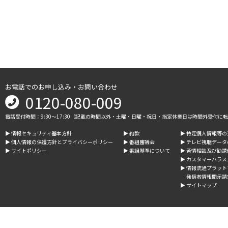
お電話でのお申し込み・お問い合わせ
0120-080-009
電話受付時間：9:30～17:30（記載の時間以外・土曜・日曜・祝日・指定休業日は時間外受付に
▶︎ 情報セキュリティ基本方針
▶︎ 約款
▶︎ 特定個人情報等
▶︎ 個人情報の保護方針とプライバシーポリシー
▶︎ 番組審議会
▶︎ テレビ視聴デー
▶︎ サイトポリシー
▶︎ 番組基準について
▶︎ 苦情相談及び勧
▶︎ カスタマーハラ
▶︎ 情報流通プラッ
発信者情報開示請
▶︎ サイトマップ