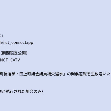
ビ」
ch/nct_connectapp
ル（期間限定公開）
@NCT_CATV
上町長選挙・田上町議会議員補欠選挙』の開票速報を生放送いた
※選挙が執行された場合のみ）