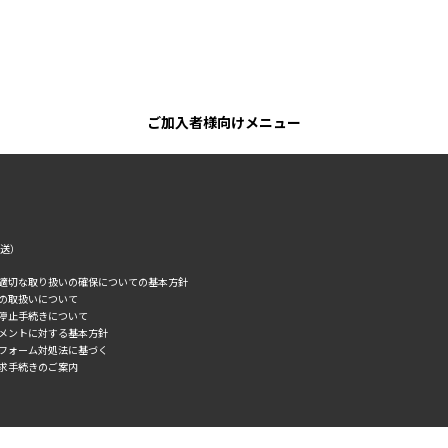
ご加入者様向けメニュー
転送）
の適切な取り扱いの確保についての基本方針
タの取扱いについて
誘停止手続きについて
スメントに対する基本方針
トフォーム対処法に基づく
求手続きのご案内