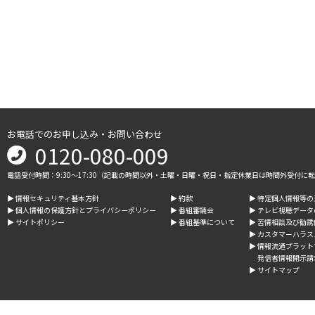
お電話でのお申し込み・お問い合わせ
0120-080-009
電話受付時間：9:30～17:30（記載の時間以外・土曜・日曜・祝日・指定休業日は時間外受付に
▶︎ 情報セキュリティ基本方針
▶︎ 約款
▶︎ 特定個人情報等
▶︎ 個人情報の保護方針とプライバシーポリシー
▶︎ 番組審議会
▶︎ テレビ視聴デー
▶︎ サイトポリシー
▶︎ 番組基準について
▶︎ 苦情相談及び勧
▶︎ カスタマーハラ
▶︎ 情報流通プラッ
発信者情報開示請
▶︎ サイトマップ