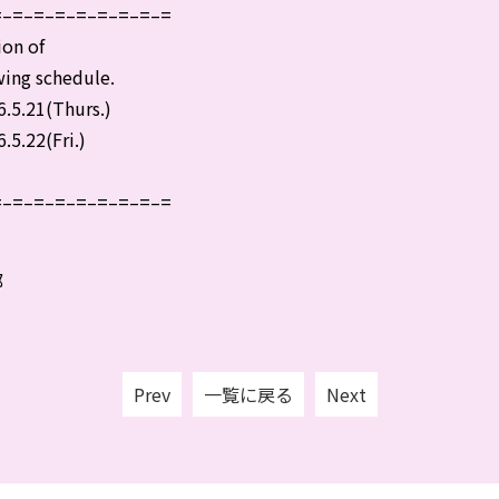
=–=–=–=–=–=–=–=–=
ion of
wing schedule.
.5.21(Thurs.)
5.22(Fri.)
=–=–=–=–=–=–=–=–=
部
Prev
一覧に戻る
Next