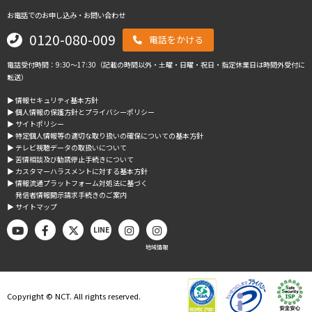
お電話でのお申し込み・お問い合わせ
0120-080-009
電話をかける
電話受付時間：9:30～17:30（記載の時間以外・土曜・日曜・祝日・指定休業日は時間外受付に
転送）
▶︎ 情報セキュリティ基本方針
▶︎ 個人情報の保護方針とプライバシーポリシー
▶︎ サイトポリシー
▶︎ 特定個人情報等の適切な取り扱いの確保についての基本方針
▶︎ テレビ視聴データの取扱いについて
▶︎ 苦情相談及び勧誘停止手続きについて
▶︎ カスタマーハラスメントに対する基本方針
▶︎ 情報流通プラットフォーム対処法に基づく
発信者情報開示請求手続きのご案内
▶︎ サイトマップ
LINE
地域情報
Copyright © NCT. All rights reserved.