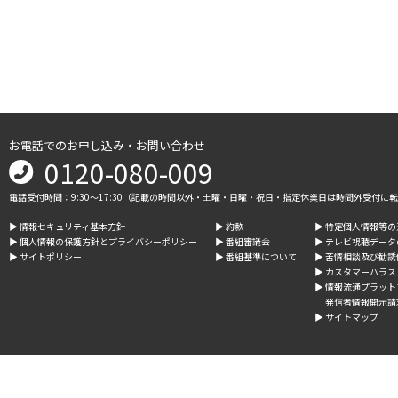
お電話でのお申し込み・お問い合わせ
0120-080-009
電話受付時間：9:30～17:30（記載の時間以外・土曜・日曜・祝日・指定休業日は時間外受付に
▶︎ 情報セキュリティ基本方針
▶︎ 約款
▶︎ 特定個人情報等
▶︎ 個人情報の保護方針とプライバシーポリシー
▶︎ 番組審議会
▶︎ テレビ視聴デー
▶︎ サイトポリシー
▶︎ 番組基準について
▶︎ 苦情相談及び勧
▶︎ カスタマーハラ
▶︎ 情報流通プラッ
発信者情報開示請
▶︎ サイトマップ