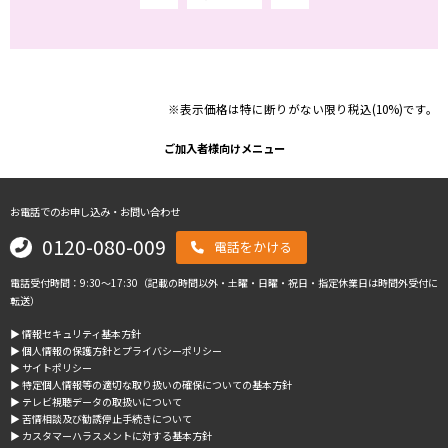
※表示価格は特に断りがない限り税込(10%)です。
ご加入者様向けメニュー
お電話でのお申し込み・お問い合わせ
0120-080-009
電話をかける
電話受付時間：9:30～17:30（記載の時間以外・土曜・日曜・祝日・指定休業日は時間外受付に
転送）
▶︎ 情報セキュリティ基本方針
▶︎ 個人情報の保護方針とプライバシーポリシー
▶︎ サイトポリシー
▶︎ 特定個人情報等の適切な取り扱いの確保についての基本方針
▶︎ テレビ視聴データの取扱いについて
▶︎ 苦情相談及び勧誘停止手続きについて
▶︎ カスタマーハラスメントに対する基本方針