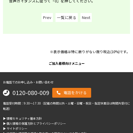
音声ガイダンスに従って「0」を押してください。
Prev
一覧に戻る
Next
※表示価格は特に断りがない限り税込(10%)です。
ご加入者様向けメニュー
お電話でのお申し込み・お問い合わせ
0120-080-009
電話をかける
電話受付時間：9:30～17:30（記載の時間以外・土曜・日曜・祝日・指定休業日は時間外受付に
転送）
▶︎ 情報セキュリティ基本方針
▶︎ 個人情報の保護方針とプライバシーポリシー
▶︎ サイトポリシー