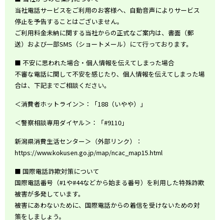
当社電話サービスをご利用のお客様へ、自動音声によりサービス
停止を予告することはございません。
ご利用料金未納に関する当社からの正式なご案内は、書面（郵
送）および一部SMS（ショートメール）にて行っております。
■ 不安に思われた場合・個人情報を伝えてしまった場合
不審な電話に関して不安を感じたり、個人情報を伝えてしまった場
合は、下記までご相談ください。
＜消費者ホットライン＞：「188（いやや）」
＜警察相談専用ダイヤル＞：「#9110」
新潟県消費生活センター＞（外部リンク）：
https://www.kokusen.go.jp/map/ncac_map15.html
■ 国際電話詐欺対策について
国際電話番号（#1や#44などから始まる番号）を利用した特殊詐欺
被害が多発しています。
被害にあわないために、国際電話からの着信を受けないための対
策をしましょう。