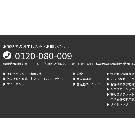
お電話でのお申し込み・お問い合わせ
0120-080-009
電話受付時間：9:30～17:30（記載の時間以外・土曜・日曜・祝日・指定休業日は時間外受付に
▶︎ 情報セキュリティ基本方針
▶︎ 約款
▶︎ 特定個人情報等
▶︎ 個人情報の保護方針とプライバシーポリシー
▶︎ 番組審議会
▶︎ テレビ視聴デー
▶︎ サイトポリシー
▶︎ 番組基準について
▶︎ 苦情相談及び勧
▶︎ カスタマーハラ
▶︎ 情報流通プラッ
発信者情報開示請
▶︎ サイトマップ