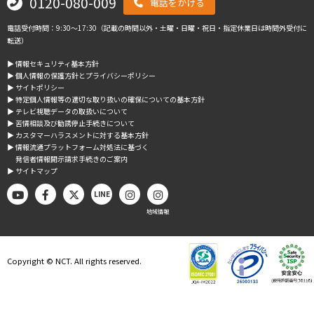
0120-080-009
電話をかける
電話受付時間：9:30～17:30（記載の時間以外・土曜・日曜・祝日・指定休業日は時間外受付に
転送）
▶︎ 情報セキュリティ基本方針
▶︎ 個人情報の保護方針とプライバシーポリシー
▶︎ サイトポリシー
▶︎ 特定個人情報等の適切な取り扱いの確保についての基本方針
▶︎ テレビ視聴データの取扱いについて
▶︎ 苦情相談及び勧誘停止手続きについて
▶︎ カスタマーハラスメントに対する基本方針
▶︎ 情報流通プラットフォーム対処法に基づく
発信者情報開示請求手続きのご案内
▶︎ サイトマップ
LINE
地域情報
Copyright © NCT. All rights reserved.