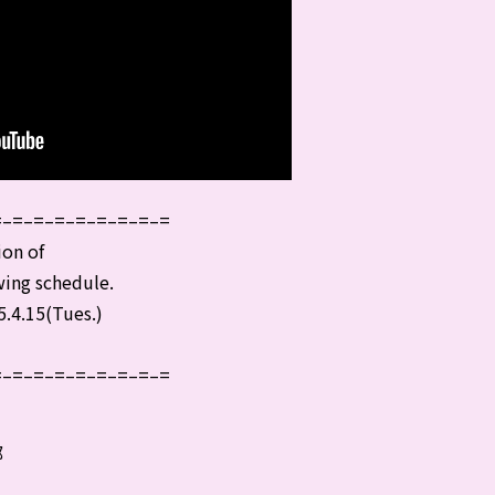
=–=–=–=–=–=–=–=–=
ion of
wing schedule.
.4.15(Tues.)
=–=–=–=–=–=–=–=–=
部