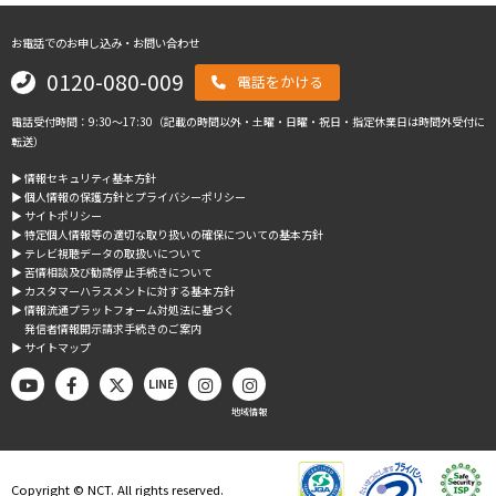
お電話でのお申し込み・お問い合わせ
0120-080-009
電話をかける
電話受付時間：9:30～17:30（記載の時間以外・土曜・日曜・祝日・指定休業日は時間外受付に
転送）
▶︎ 情報セキュリティ基本方針
▶︎ 個人情報の保護方針とプライバシーポリシー
▶︎ サイトポリシー
▶︎ 特定個人情報等の適切な取り扱いの確保についての基本方針
▶︎ テレビ視聴データの取扱いについて
▶︎ 苦情相談及び勧誘停止手続きについて
▶︎ カスタマーハラスメントに対する基本方針
▶︎ 情報流通プラットフォーム対処法に基づく
発信者情報開示請求手続きのご案内
▶︎ サイトマップ
LINE
地域情報
Copyright © NCT. All rights reserved.