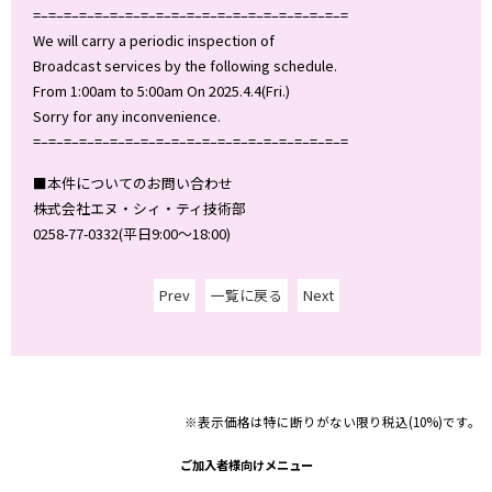
=–=–=–=–=–=–=–=–=–=–=–=–=–=–=–=–=–=–=–=–=
We will carry a periodic inspection of
Broadcast services by the following schedule.
From 1:00am to 5:00am On 2025.4.4(Fri.)
Sorry for any inconvenience.
=–=–=–=–=–=–=–=–=–=–=–=–=–=–=–=–=–=–=–=–=
■本件についてのお問い合わせ
株式会社エヌ・シィ・ティ技術部
0258-77-0332(平日9:00～18:00)
Prev
一覧に戻る
Next
※表示価格は特に断りがない限り税込(10%)です。
ご加入者様向けメニュー