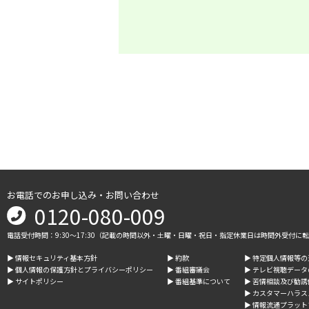
お電話でのお申し込み・お問い合わせ
0120-080-009
電話受付時間：9:30～17:30（記載の時間以外・土曜・日曜・祝日・指定休業日は時間外受付に
▶︎ 情報セキュリティ基本方針
▶︎ 約款
▶︎ 特定個人情報等
▶︎ 個人情報の保護方針とプライバシーポリシー
▶︎ 番組審議会
▶︎ テレビ視聴デー
▶︎ サイトポリシー
▶︎ 番組基準について
▶︎ 苦情相談及び勧
▶︎ カスタマーハラ
▶︎ 情報流通プラッ