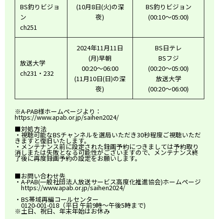
BS釣りビジョ
(10月8日(火)の深
BS釣りビジョン
ン
夜)
(00:10～05:00)
ch251
2024年11月11日
BS日テレ
(月)早朝
BSフジ
放送大学
00:20～06:00
(00:20～05:00)
ch231・232
(11月10日(日)の深
放送大学
夜)
(00:20～06:00)
※A-PAB様ホームページより：
https://www.apab.or.jp/saihen2024/
■対処方法
・視聴可能なBSチャンネルを選局いただき30秒程度ご視聴いただ
きますと復旧いたします。
・メンテナンス前に設定された録画予約につきましては予約取り
消しまたは失敗となる可能性がございますので、メンテナンス終
了後に再度録画予約の設定をお願いします。
■お問い合わせ先
・A-PAB(一般社団法人放送サービス高度化推進協会)ホームページ
https://www.apab.or.jp/saihen2024/
・BS帯域再編コールセンター
0120-001-018（平日 午前9時～午後5時まで)
※土日、祝日、年末年始はお休み