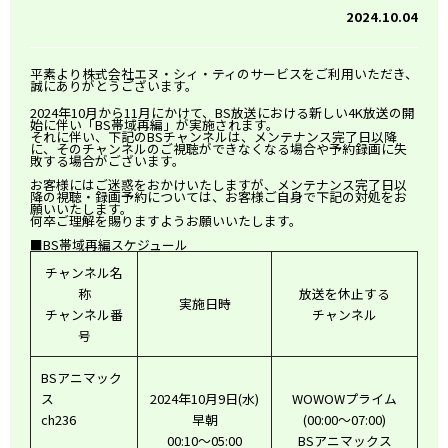
2024.10.04
平素より株式会社エヌ・シィ・ティのサービスをご利用いただき、
誠にありがとうございます。
2024年10月から11月にかけて、BS放送における新しい4K放送の開
始に伴い「BS帯域再編」が実施されます。
それに伴い、下記のBSチャンネルは、メンテナンス完了日以降
に、そのチャンネルのご視聴ができなくなる場合や予約録画に失
敗する場合がございます。
お客様にはご迷惑をおかけいたしますが、メンテナンス完了日以
降の視聴・録画予約については、お客様ご自身で下記の対処をお
願いいたします。
何卒ご理解を賜りますようお願いいたします。
■BS帯域再編スケジュール
チャンネル名
称
放送を休止する
実施日時
チャンネル番
チャンネル
号
BSアニマック
ス
2024年10月9日(水)
WOWOWプライム
ch236
早朝
(00:00～07:00)
00:10～05:00
BSアニマックス