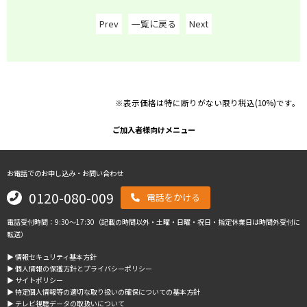
Prev
一覧に戻る
Next
※表示価格は特に断りがない限り税込(10%)です。
ご加入者様向けメニュー
お電話でのお申し込み・お問い合わせ
0120-080-009
電話をかける
電話受付時間：9:30～17:30（記載の時間以外・土曜・日曜・祝日・指定休業日は時間外受付に
転送）
▶︎ 情報セキュリティ基本方針
▶︎ 個人情報の保護方針とプライバシーポリシー
▶︎ サイトポリシー
▶︎ 特定個人情報等の適切な取り扱いの確保についての基本方針
▶︎ テレビ視聴データの取扱いについて