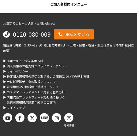
ご加入者様向けメニュー
お電話でのお申し込み・お問い合わせ
0120-080-009
電話をかける
電話受付時間：9:30～17:30（記載の時間以外・土曜・日曜・祝日・指定休業日は時間外受付に
転送）
▶︎ 情報セキュリティ基本方針
▶︎ 個人情報の保護方針とプライバシーポリシー
▶︎ サイトポリシー
▶︎ 特定個人情報等の適切な取り扱いの確保についての基本方針
▶︎ テレビ視聴データの取扱いについて
▶︎ 苦情相談及び勧誘停止手続きについて
▶︎ カスタマーハラスメントに対する基本方針
▶︎ 情報流通プラットフォーム対処法に基づく
発信者情報開示請求手続きのご案内
▶︎ サイトマップ
LINE
地域情報