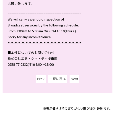
お願い致します。
=–=–=–=–=–=–=–=–=–=–=–=–=–=–=–=–=–=–=–=–=
We will carry a periodic inspection of
Broadcast services by the following schedule.
From 1:00am to 5:00am On 2024.10.10(Thurs.)
Sorry for any inconvenience.
=–=–=–=–=–=–=–=–=–=–=–=–=–=–=–=–=–=–=–=–=
■本件についてのお問い合わせ
株式会社エヌ・シィ・ティ技術部
0258-77-0332(平日9:00～18:00)
Prev
一覧に戻る
Next
※表示価格は特に断りがない限り税込(10%)です。