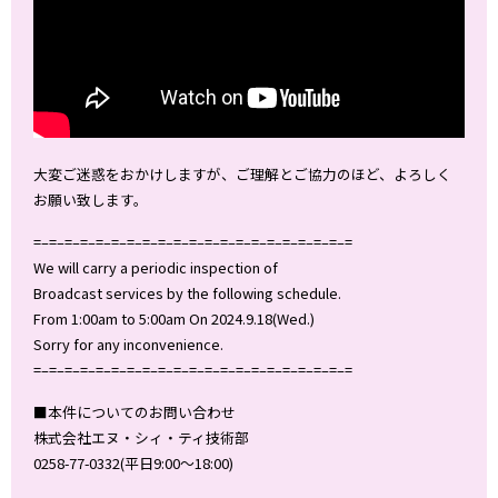
大変ご迷惑をおかけしますが、ご理解とご協力のほど、よろしく
お願い致します。
=–=–=–=–=–=–=–=–=–=–=–=–=–=–=–=–=–=–=–=–=
We will carry a periodic inspection of
Broadcast services by the following schedule.
From 1:00am to 5:00am On 2024.9.18(Wed.)
Sorry for any inconvenience.
=–=–=–=–=–=–=–=–=–=–=–=–=–=–=–=–=–=–=–=–=
■本件についてのお問い合わせ
株式会社エヌ・シィ・ティ技術部
0258-77-0332(平日9:00～18:00)