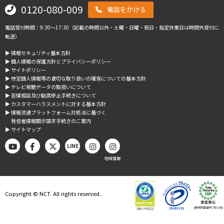
0120-080-009
電話をかける
電話受付時間：9:30～17:30（記載の時間以外・土曜・日曜・祝日・指定休業日は時間外受付に
転送）
▶︎ 情報セキュリティ基本方針
▶︎ 個人情報の保護方針とプライバシーポリシー
▶︎ サイトポリシー
▶︎ 特定個人情報等の適切な取り扱いの確保についての基本方針
▶︎ テレビ視聴データの取扱いについて
▶︎ 苦情相談及び勧誘停止手続きについて
▶︎ カスタマーハラスメントに対する基本方針
▶︎ 情報流通プラットフォーム対処法に基づく
発信者情報開示請求手続きのご案内
▶︎ サイトマップ
LINE
地域情報
Copyright © NCT. All rights reserved.