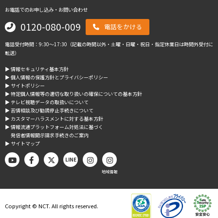
お電話でのお申し込み・お問い合わせ
0120-080-009
電話をかける
電話受付時間：9:30～17:30（記載の時間以外・土曜・日曜・祝日・指定休業日は時間外受付に
転送）
▶︎ 情報セキュリティ基本方針
▶︎ 個人情報の保護方針とプライバシーポリシー
▶︎ サイトポリシー
▶︎ 特定個人情報等の適切な取り扱いの確保についての基本方針
▶︎ テレビ視聴データの取扱いについて
▶︎ 苦情相談及び勧誘停止手続きについて
▶︎ カスタマーハラスメントに対する基本方針
▶︎ 情報流通プラットフォーム対処法に基づく
発信者情報開示請求手続きのご案内
▶︎ サイトマップ
LINE
地域情報
Copyright © NCT. All rights reserved.