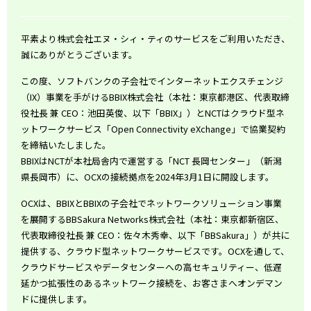
平素より株式会社エヌ・シィ・ティのサービスをご利用いただき、
誠にありがとうございます。
この度、ソフトバンクの子会社でインターネットエクスチェンジ
（
IX
）事業を手がける
BBIX
株式会社（本社：東京都港区、代表取締
役社長 兼 CEO：池田英俊、以下「BBIX」）とNCTはクラウド型ネ
ットワークサービス「Open Connectivity eXchange」で協業契約
を締結いたしました。
BBIXはNCTが本社局舎内で運営する「
NCT
長岡センター」（新潟
県長岡市）に、
OCX
の接続拠点を
2024
年
3
月
1
日に開設します。
OCXは、BBIXとBBIXの子会社でネットワークソリューション事業
を展開するBBSakura Networks株式会社（本社：東京都新宿区、
代表取締役社長 兼 CEO：佐々木秀幸、以下「BBSakura」）が共に
提供する、クラウド型ネットワークサービスです。OCXを通して、
クラウドサービスやデータセンターへの高セキュリティー、低遅
延かつ拡張性のあるネットワーク接続を、お客さまへオンデマン
ドに提供します。