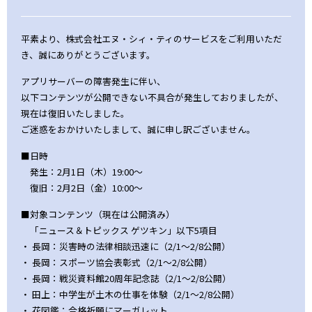
平素より、株式会社エヌ・シィ・ティのサービスをご利用いただ
き、誠にありがとうございます。
アプリサーバーの障害発生に伴い、
以下コンテンツが公開できない不具合が発生しておりましたが、
現在は復旧いたしました。
ご迷惑をおかけいたしまして、誠に申し訳ございません。
■日時
発生：2月1日（木）19:00～
復旧：2月2日（金）10:00～
■対象コンテンツ（現在は公開済み）
「ニュース＆トピックス ゲツキン」以下5項目
・ 長岡：災害時の法律相談迅速に（2/1～2/8公開）
・ 長岡：スポーツ協会表彰式（2/1～2/8公開）
・ 長岡：戦災資料館20周年記念誌（2/1～2/8公開）
・ 田上：中学生が土木の仕事を体験（2/1～2/8公開）
・ 花図鑑：合格祈願にマーガレット