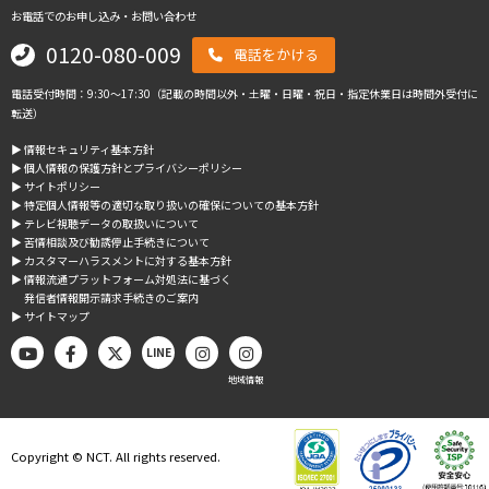
お電話でのお申し込み・お問い合わせ
0120-080-009
電話をかける
電話受付時間：9:30～17:30（記載の時間以外・土曜・日曜・祝日・指定休業日は時間外受付に
転送）
▶︎ 情報セキュリティ基本方針
▶︎ 個人情報の保護方針とプライバシーポリシー
▶︎ サイトポリシー
▶︎ 特定個人情報等の適切な取り扱いの確保についての基本方針
▶︎ テレビ視聴データの取扱いについて
▶︎ 苦情相談及び勧誘停止手続きについて
▶︎ カスタマーハラスメントに対する基本方針
▶︎ 情報流通プラットフォーム対処法に基づく
発信者情報開示請求手続きのご案内
▶︎ サイトマップ
LINE
地域情報
Copyright © NCT. All rights reserved.