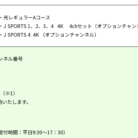
・光レギュラー
A
コース
・
J SPORTS 1
、
2
、
3
、
4 4K
4ch
セット（オプションチャン
・
J SPORTS 4 4K
（オプションチャンネル）
ンネル番号
h
h
h
ch（※1）
始いたします。
】
受付時間：平日
9:30
～
17
：
30
）