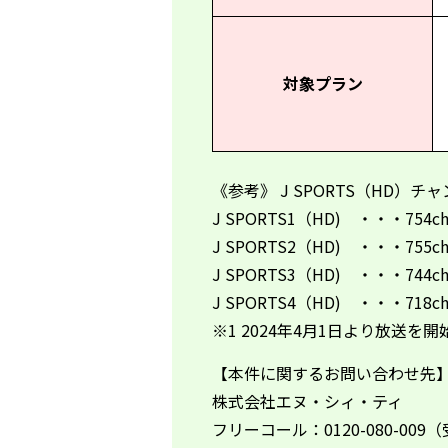
対象プラン
《参考》
J SPORTS
（
HD
）チャ
J SPORTS1（HD) ・・・754c
J SPORTS2（HD) ・・・755c
J SPORTS3（HD) ・・・744c
J SPORTS4（HD) ・・・718
※
1 2024
年
4
月
1
日より放送を開
【本件に関するお問い合わせ先
株式会社エヌ・シィ・ティ
フリーコール：
0120-080-009
（