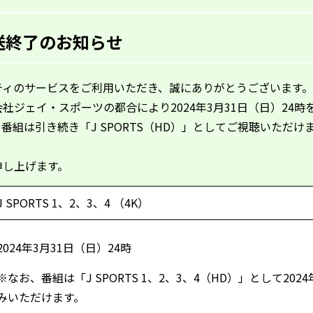
」放送終了のお知らせ
ティのサービスをご利用いただき、誠にありがとうございます。
会社ジェイ・スポーツの都合により
2024
年
3
月
31
日（日）
24
時
、番組は引き続き「
J SPORTS
（
HD
）」としてご視聴いただけ
申し上げます。
J SPORTS 1、2、3、4 （4K）
2024年
3
月
31
日（日）
24
時
※なお、番組は「
J SPORTS 1
、
2
、
3
、
4
（
HD
）」として
2024
みいただけます。